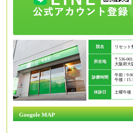
院名
リセット
〒536-001
所在地
大阪府大阪
午前 / 9:0
診療時間
午後 / 15:
休診日
土曜午後
Googole MAP