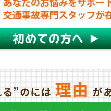
理由
れる”のには
があ