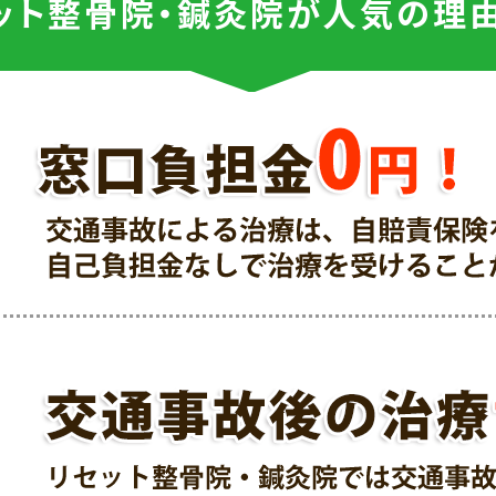
ット整骨院・鍼灸院が人気の
理