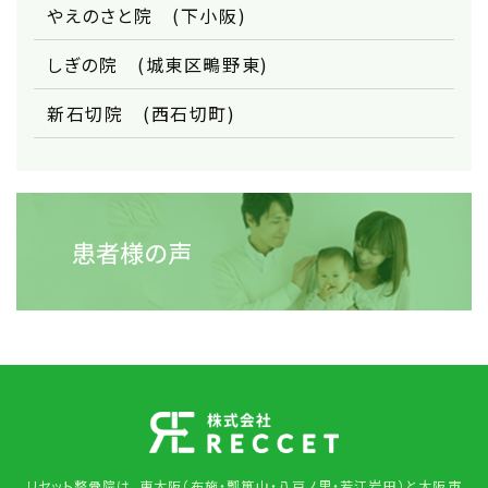
やえのさと院 (下小阪)
しぎの院 (城東区鴫野東)
新石切院 (西石切町)
リセット整骨院は、東大阪（布施・瓢箪山・八戸ノ里・若江岩田）と大阪市