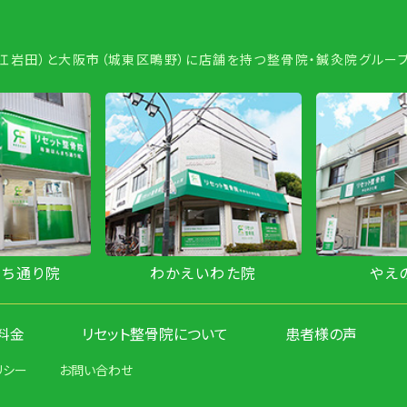
若江岩田）と大阪市（城東区鴫野）に店舗を持つ整骨院・鍼灸院グループ
まち通り院
わかえいわた院
やえ
料金
リセット整骨院について
患者様の声
リシー
お問い合わせ