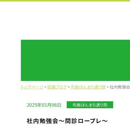
トップページ
>
店舗ブログ
>
布施ほんまち通り院
>
社内勉強会
2025年03月06日
布施ほんまち通り院
社内勉強会～問診ロープレ～