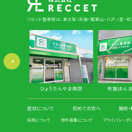
リセット整骨院は、東大阪（布施・瓢箪山・八戸ノ里・
やま北院
ひょうたんやま南院
布施ほん
症状について
初めての方へ
施術・
採用について
物件募集について
プライバシーポ