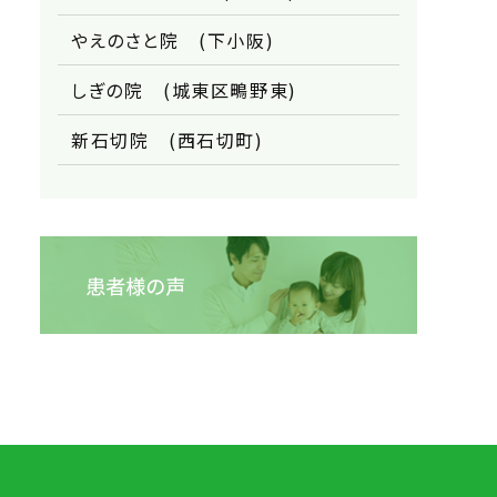
やえのさと院 (下小阪)
しぎの院 (城東区鴫野東)
新石切院 (西石切町)