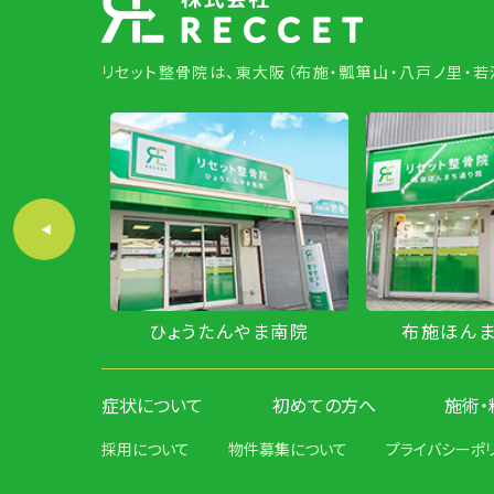
リセット整骨院は、東大阪（布施・瓢箪山・八戸ノ里・
やま北院
ひょうたんやま南院
布施ほん
症状について
初めての方へ
施術・
採用について
物件募集について
プライバシーポ