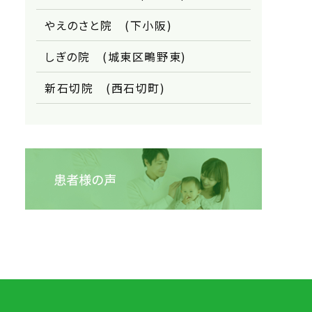
やえのさと院 (下小阪)
しぎの院 (城東区鴫野東)
新石切院 (西石切町)