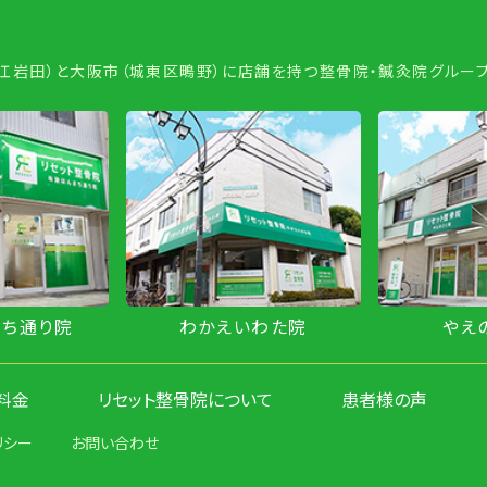
若江岩田）と大阪市（城東区鴫野）に店舗を持つ整骨院・鍼灸院グループ
まち通り院
わかえいわた院
やえ
料金
リセット整骨院について
患者様の声
リシー
お問い合わせ