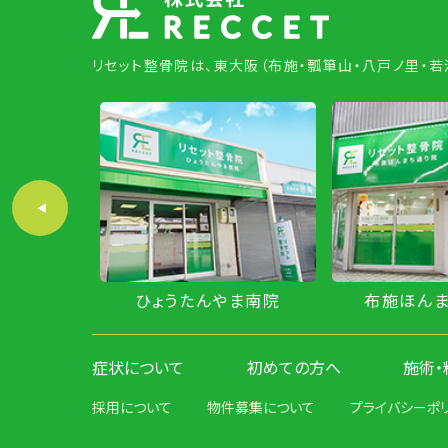
リセット整骨院は、東大阪（布施・瓢箪山・八戸ノ里・
やま北院
ひょうたんやま南院
布施ほん
症状について
初めての方へ
施術・
採用について
物件募集について
プライバシーポ