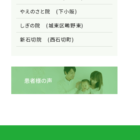
やえのさと院 (下小阪)
しぎの院 (城東区鴫野東)
新石切院 (西石切町)