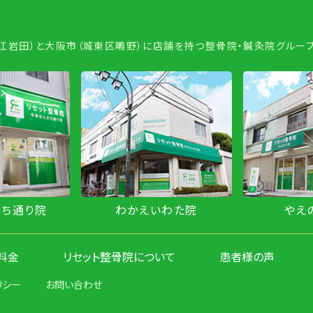
若江岩田）と大阪市（城東区鴫野）に店舗を持つ整骨院・鍼灸院グループ
まち通り院
わかえいわた院
やえ
料金
リセット整骨院について
患者様の声
リシー
お問い合わせ