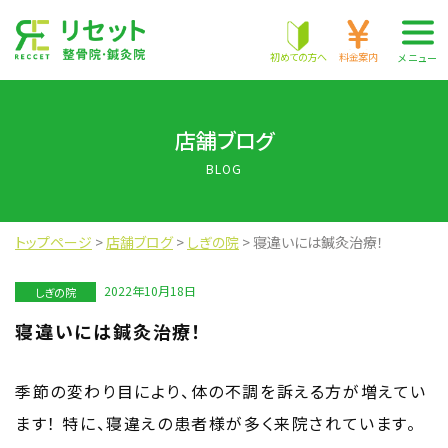
株式会社 RECCET
初めての方へ
料金案内
メニュー
店舗ブログ
BLOG
トップページ
>
店舗ブログ
>
しぎの院
>
寝違いには鍼灸治療！
2022年10月18日
しぎの院
寝違いには鍼灸治療！
季節の変わり目により、体の不調を訴える方が増えてい
ます！
特に、寝違えの患者様が多く来院されています。