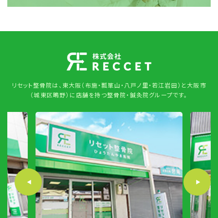
リセット整骨院は、東大阪（布施・瓢箪山・八戸ノ里・若江岩田）と大阪市
（城東区鴫野）に店舗を持つ整骨院・鍼灸院グループです。