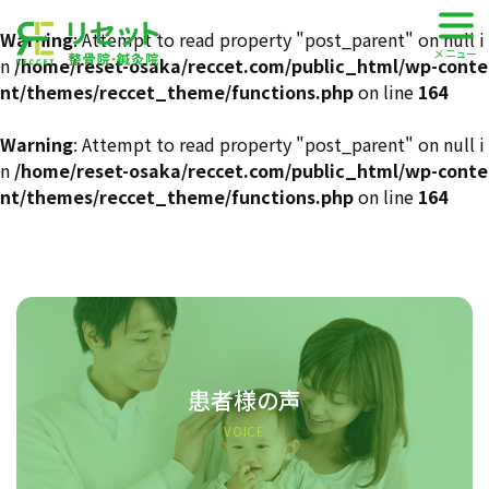
株式会社 RECCET
Warning
: Attempt to read property "post_parent" on null i
メニュー
n
/home/reset-osaka/reccet.com/public_html/wp-conte
nt/themes/reccet_theme/functions.php
on line
164
Warning
: Attempt to read property "post_parent" on null i
n
/home/reset-osaka/reccet.com/public_html/wp-conte
nt/themes/reccet_theme/functions.php
on line
164
患者様の声
VOICE