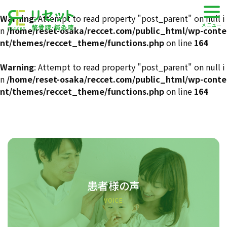
株式会社 RECCET
Warning
: Attempt to read property "post_parent" on null i
メニュー
n
/home/reset-osaka/reccet.com/public_html/wp-conte
nt/themes/reccet_theme/functions.php
on line
164
Warning
: Attempt to read property "post_parent" on null i
n
/home/reset-osaka/reccet.com/public_html/wp-conte
nt/themes/reccet_theme/functions.php
on line
164
患者様の声
VOICE