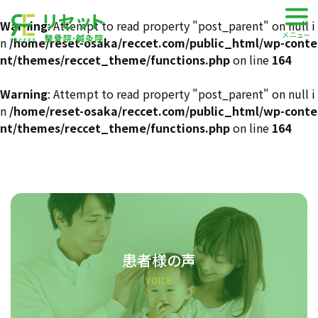
株式会社 RECCET
Warning
: Attempt to read property "post_parent" on null i
メニュー
n
/home/reset-osaka/reccet.com/public_html/wp-conte
nt/themes/reccet_theme/functions.php
on line
164
Warning
: Attempt to read property "post_parent" on null i
n
/home/reset-osaka/reccet.com/public_html/wp-conte
nt/themes/reccet_theme/functions.php
on line
164
患者様の声
VOICE