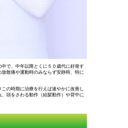
の中で、中年以降とくに５０歳代に好発す
の放散痛や運動時のみならず安静時、特に
りこの時期に治療を行えば速やかに改善し
れ、頭をさわる動作（結髪動作）や背中に