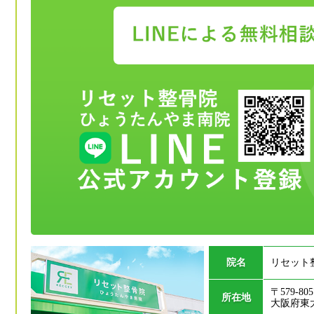
院名
リセット
〒579-805
所在地
大阪府東大