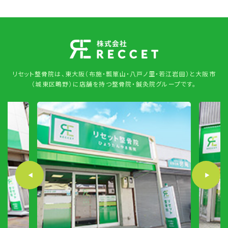
リセット整骨院は、東大阪（布施・瓢箪山・八戸ノ里・若江岩田）と大阪市
（城東区鴫野）に店舗を持つ整骨院・鍼灸院グループです。