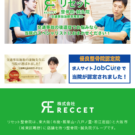
リセット整骨院は、東大阪（布施・瓢箪山・八戸ノ里・若江岩田）と大阪市
（城東区鴫野）に店舗を持つ整骨院・鍼灸院グループです。