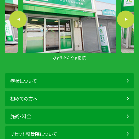
ひょうたんやま南院
布施ほんまち
症状について
初めての方へ
施術・料金
リセット整骨院について