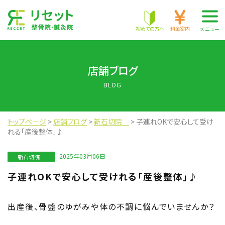
株式会社 RECCET
初めての方へ
料金案内
メニュー
店舗ブログ
BLOG
トップページ
>
店舗ブログ
>
新石切院
>
子連れOKで安心して受け
れる「産後整体」♪
2025年03月06日
新石切院
子連れOKで安心して受けれる「産後整体」♪
出産後、骨盤のゆがみや体の不調に悩んでいませんか？