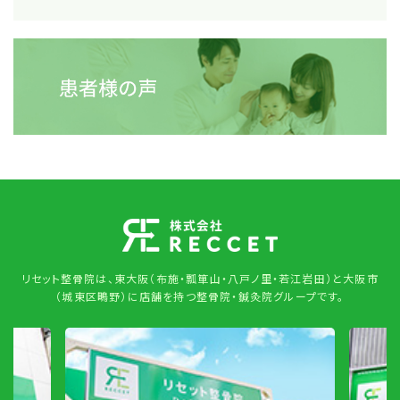
リセット整骨院は、東大阪（布施・瓢箪山・八戸ノ里・若江岩田）と大阪市
（城東区鴫野）に店舗を持つ整骨院・鍼灸院グループです。