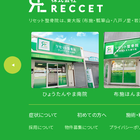
リセット整骨院は、東大阪（布施・瓢箪山・八戸ノ里・
やま南院
布施ほんまち通り院
わかえ
症状について
初めての方へ
施術・
採用について
物件募集について
プライバシーポ