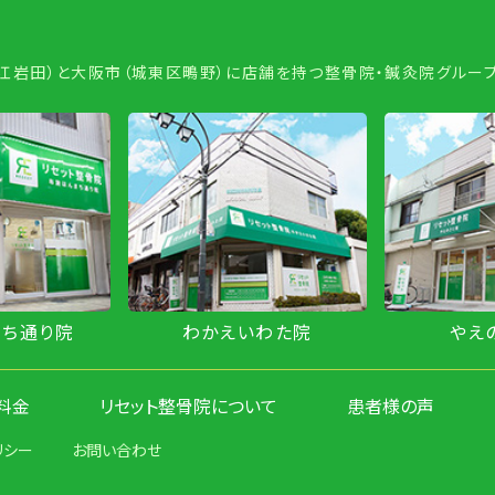
若江岩田）と大阪市（城東区鴫野）に店舗を持つ整骨院・鍼灸院グループ
いわた院
やえのさと院
し
料金
リセット整骨院について
患者様の声
リシー
お問い合わせ