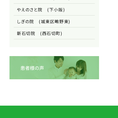
やえのさと院 (下小阪)
しぎの院 (城東区鴫野東)
新石切院 (西石切町)