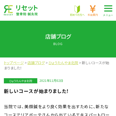
株式会社 RECCET
初めての方へ
料金案内
メニュー
店舗ブログ
BLOG
トップページ
>
店舗ブログ
>
ひょうたんやま北院
>
新しいコースが始
まりました！
2021年11月02日
ひょうたんやま北院
新しいコースが始まりました！
当院では、美顔鍼をより良く効果を出すために、新たな
コースでリアボーテさんから出ているエキスパートロー