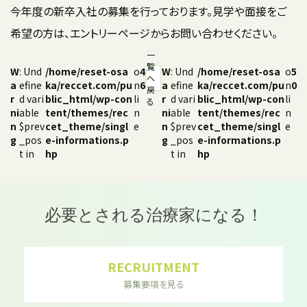
今年度の新卒入社の募集を行っております。見学や面接をご
希望の方は、エントリーページからお問い合わせください。
一
覧
W
: Und
/home/reset-osa
o
4
W
: Und
/home/reset-osa
o
5
へ
a
efine
ka/reccet.com/pu
n
6
a
efine
ka/reccet.com/pu
n
0
戻
r
d vari
blic_html/wp-con
li
r
d vari
blic_html/wp-con
li
る
ni
able
tent/themes/rec
n
ni
able
tent/themes/rec
n
n
$prev
cet_theme/singl
e
n
$prev
cet_theme/singl
e
g
_pos
e-informations.p
g
_pos
e-informations.p
t in
hp
t in
hp
必要とされる治療家になる！
RECRUITMENT
募集要項を見る